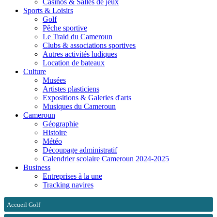
Casinos & Salles de jeux
Sports & Loisirs
Golf
Pêche sportive
Le Traid du Cameroun
Clubs & associations sportives
Autres activités ludiques
Location de bateaux
Culture
Musées
Artistes plasticiens
Expositions & Galeries d'arts
Musiques du Cameroun
Cameroun
Géographie
Histoire
Météo
Découpage administratif
Calendrier scolaire Cameroun 2024-2025
Business
Entreprises à la une
Tracking navires
Accueil Golf