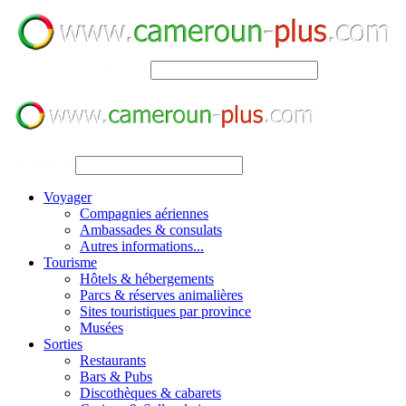
SEARCH
SEARCH
Voyager
Compagnies aériennes
Ambassades & consulats
Autres informations...
Tourisme
Hôtels & hébergements
Parcs & réserves animalières
Sites touristiques par province
Musées
Sorties
Restaurants
Bars & Pubs
Discothèques & cabarets