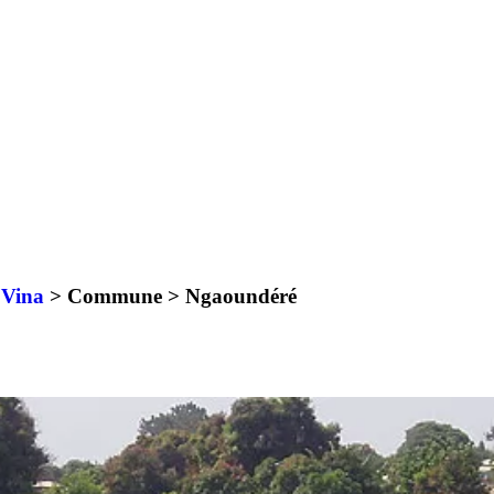
>
Vina
> Commune >
Ngaoundéré