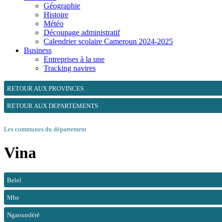
Géographie
Histoire
Météo
Découpage administratif
Calendrier scolaire Cameroun 2024-2025
Business
Entreprises à la une
Tracking navires
RETOUR AUX PROVINCES
RETOUR AUX DEPARTEMENTS
Les communes du département
Vina
Belel
Mbe
Ngaoundéré