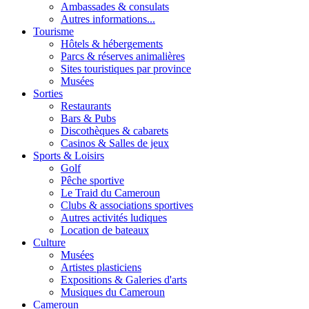
Ambassades & consulats
Autres informations...
Tourisme
Hôtels & hébergements
Parcs & réserves animalières
Sites touristiques par province
Musées
Sorties
Restaurants
Bars & Pubs
Discothèques & cabarets
Casinos & Salles de jeux
Sports & Loisirs
Golf
Pêche sportive
Le Traid du Cameroun
Clubs & associations sportives
Autres activités ludiques
Location de bateaux
Culture
Musées
Artistes plasticiens
Expositions & Galeries d'arts
Musiques du Cameroun
Cameroun