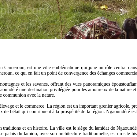
Cameroun, est une ville emblématique qui joue un rôle central dans l
meroun, ce qui en fait un point de convergence des échanges commerciau
ontagnes et les savanes, offrant des vues panoramiques époustouflante
Ngaoundéré une destination privilégiée pour les amoureux de la nature
e de communion avec la nature.
vage et le commerce. La région est un important grenier agricole, produi
x de bétail qui contribuent à la prospérité de la région. Ngaoundéré es
ditions et en histoire. La ville est le siège du lamidat de Ngaoundéré,
 palais du lamido, avec son architecture traditionnelle, est un site hist