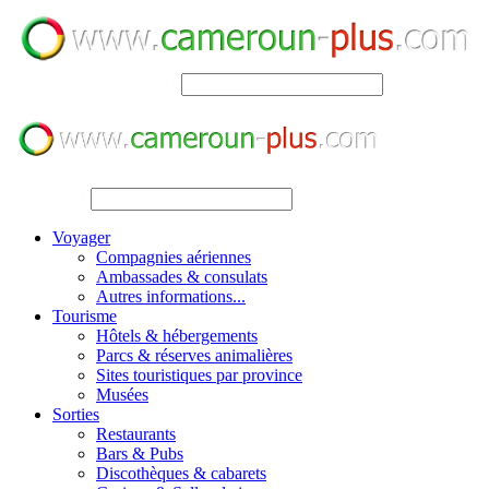
SEARCH
SEARCH
Voyager
Compagnies aériennes
Ambassades & consulats
Autres informations...
Tourisme
Hôtels & hébergements
Parcs & réserves animalières
Sites touristiques par province
Musées
Sorties
Restaurants
Bars & Pubs
Discothèques & cabarets