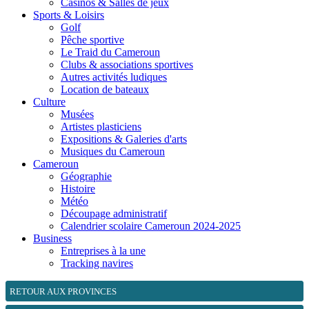
Casinos & Salles de jeux
Sports & Loisirs
Golf
Pêche sportive
Le Traid du Cameroun
Clubs & associations sportives
Autres activités ludiques
Location de bateaux
Culture
Musées
Artistes plasticiens
Expositions & Galeries d'arts
Musiques du Cameroun
Cameroun
Géographie
Histoire
Météo
Découpage administratif
Calendrier scolaire Cameroun 2024-2025
Business
Entreprises à la une
Tracking navires
RETOUR AUX PROVINCES