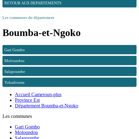
RETOUR AUX DEPARTEMENTS
Les communes du département
Boumba-et-Ngoko
Gari Gombo
Moloundou
Salapoumbe
Yokadouma
Accueil Cameroun-plus
Province Est
Département Boumba-et-Ngoko
Les communes
Gari Gombo
Moloundou
Salapoumbe