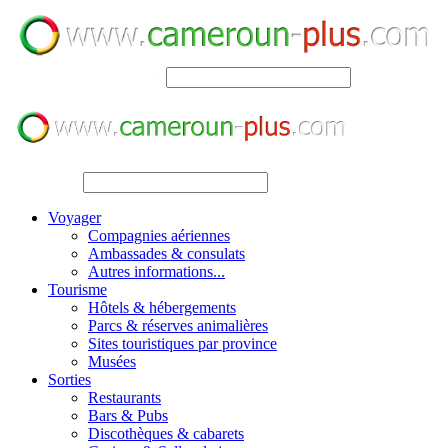
SEARCH
SEARCH
Voyager
Compagnies aériennes
Ambassades & consulats
Autres informations...
Tourisme
Hôtels & hébergements
Parcs & réserves animalières
Sites touristiques par province
Musées
Sorties
Restaurants
Bars & Pubs
Discothèques & cabarets