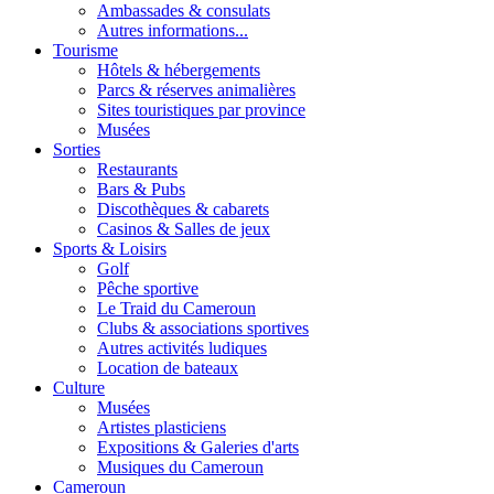
Ambassades & consulats
Autres informations...
Tourisme
Hôtels & hébergements
Parcs & réserves animalières
Sites touristiques par province
Musées
Sorties
Restaurants
Bars & Pubs
Discothèques & cabarets
Casinos & Salles de jeux
Sports & Loisirs
Golf
Pêche sportive
Le Traid du Cameroun
Clubs & associations sportives
Autres activités ludiques
Location de bateaux
Culture
Musées
Artistes plasticiens
Expositions & Galeries d'arts
Musiques du Cameroun
Cameroun