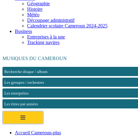
Géographie
Histoire
Météo
Découpage administratif
Calendrier scolaire Cameroun 2024-2025
Business
Entreprises à la une
Tracking navires
MUSIQUES DU CAMEROUN
Recherche disque / album
Les groupes / orchestres
Les interprètes
Les titres par années
≡
Accueil Cameroun-plus