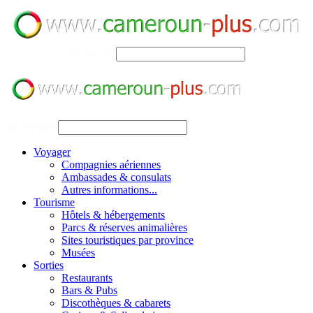
SEARCH
SEARCH
Voyager
Compagnies aériennes
Ambassades & consulats
Autres informations...
Tourisme
Hôtels & hébergements
Parcs & réserves animalières
Sites touristiques par province
Musées
Sorties
Restaurants
Bars & Pubs
Discothèques & cabarets