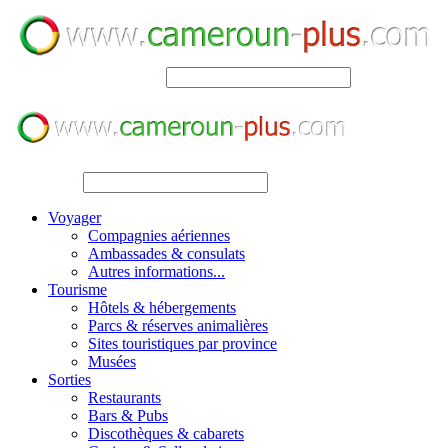
SEARCH
SEARCH
Voyager
Compagnies aériennes
Ambassades & consulats
Autres informations...
Tourisme
Hôtels & hébergements
Parcs & réserves animalières
Sites touristiques par province
Musées
Sorties
Restaurants
Bars & Pubs
Discothèques & cabarets