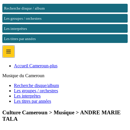
Recherche disque / album
Les groupes / orchestres
Les interprètes
Les titres par années
≡
Accueil Cameroun-plus
Musique du Cameroun
Recherche disque/album
Les groupes / orchestres
Les interprètes
Les titres par années
Culture Cameroun > Musique >
ANDRE MARIE
TALA