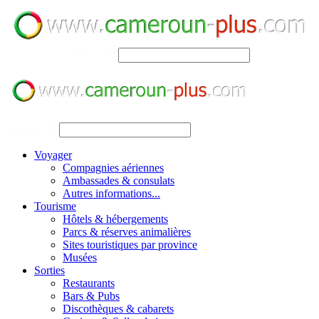
SEARCH
SEARCH
Voyager
Compagnies aériennes
Ambassades & consulats
Autres informations...
Tourisme
Hôtels & hébergements
Parcs & réserves animalières
Sites touristiques par province
Musées
Sorties
Restaurants
Bars & Pubs
Discothèques & cabarets