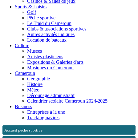
Casinos & Salles de jeux
Sports & Loisirs
Golf
Pêche sportive
Le Traid du Cameroun
Clubs & associations sportives
Autres activités ludiques
Location de bateaux
Culture
Musées
Artistes plasticiens
Expositions & Galeries d'arts
Musiques du Cameroun
Cameroun
Géographie
Histoire
Météo
Découpage administratif
Calendrier scolaire Cameroun 2024-2025
Business
Entreprises à la une
Tracking navires
Accueil pêche sportive