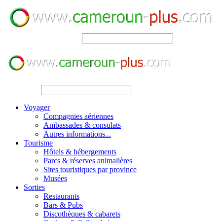
SEARCH
SEARCH
Voyager
Compagnies aériennes
Ambassades & consulats
Autres informations...
Tourisme
Hôtels & hébergements
Parcs & réserves animalières
Sites touristiques par province
Musées
Sorties
Restaurants
Bars & Pubs
Discothèques & cabarets