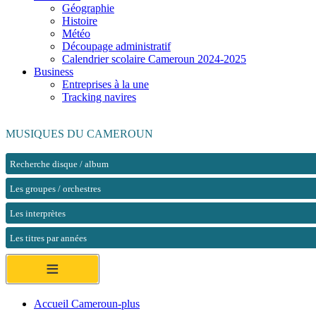
Géographie
Histoire
Météo
Découpage administratif
Calendrier scolaire Cameroun 2024-2025
Business
Entreprises à la une
Tracking navires
MUSIQUES DU CAMEROUN
Recherche disque / album
Les groupes / orchestres
Les interprètes
Les titres par années
≡
Accueil Cameroun-plus