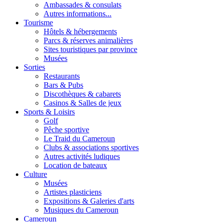
Ambassades & consulats
Autres informations...
Tourisme
Hôtels & hébergements
Parcs & réserves animalières
Sites touristiques par province
Musées
Sorties
Restaurants
Bars & Pubs
Discothèques & cabarets
Casinos & Salles de jeux
Sports & Loisirs
Golf
Pêche sportive
Le Traid du Cameroun
Clubs & associations sportives
Autres activités ludiques
Location de bateaux
Culture
Musées
Artistes plasticiens
Expositions & Galeries d'arts
Musiques du Cameroun
Cameroun