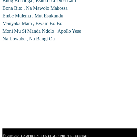
Bilog Bi Nloga , Esimo Na Diba Lam
Bona Bito , Na Mawolo Makossa
Embe Mulema , Mut Esukundu
Manyaka Mam , Bwam Bo Boi
Moni Mu Si Manda Ndolo , Apollo Yese
Na Lowabe , Na Bangi Oa
©
2002-2026 CAMEROUN-PLUS.COM - A PROPOS - CONTACT