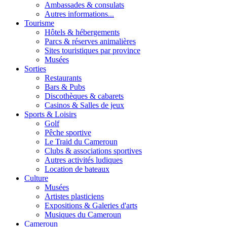
Ambassades & consulats
Autres informations...
Tourisme
Hôtels & hébergements
Parcs & réserves animalières
Sites touristiques par province
Musées
Sorties
Restaurants
Bars & Pubs
Discothèques & cabarets
Casinos & Salles de jeux
Sports & Loisirs
Golf
Pêche sportive
Le Traid du Cameroun
Clubs & associations sportives
Autres activités ludiques
Location de bateaux
Culture
Musées
Artistes plasticiens
Expositions & Galeries d'arts
Musiques du Cameroun
Cameroun