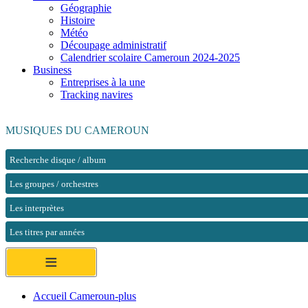
Géographie
Histoire
Météo
Découpage administratif
Calendrier scolaire Cameroun 2024-2025
Business
Entreprises à la une
Tracking navires
MUSIQUES DU CAMEROUN
Recherche disque / album
Les groupes / orchestres
Les interprètes
Les titres par années
≡
Accueil Cameroun-plus