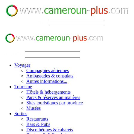
SEARCH
SEARCH
Voyager
Compagnies aériennes
Ambassades & consulats
Autres informations...
Tourisme
Hôtels & hébergements
Parcs & réserves animalières
Sites touristiques par province
Musées
Sorties
Restaurants
Bars & Pubs
Discothèques & cabarets