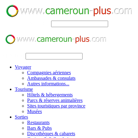
SEARCH
SEARCH
Voyager
Compagnies aériennes
Ambassades & consulats
Autres informations...
Tourisme
Hôtels & hébergements
Parcs & réserves animalières
Sites touristiques par province
Musées
Sorties
Restaurants
Bars & Pubs
Discothèques & cabarets