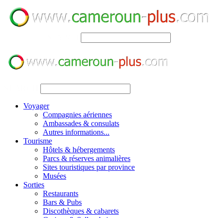
SEARCH
SEARCH
Voyager
Compagnies aériennes
Ambassades & consulats
Autres informations...
Tourisme
Hôtels & hébergements
Parcs & réserves animalières
Sites touristiques par province
Musées
Sorties
Restaurants
Bars & Pubs
Discothèques & cabarets