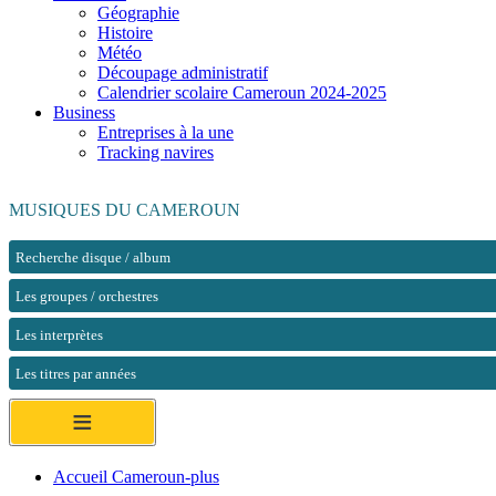
Géographie
Histoire
Météo
Découpage administratif
Calendrier scolaire Cameroun 2024-2025
Business
Entreprises à la une
Tracking navires
MUSIQUES DU CAMEROUN
Recherche disque / album
Les groupes / orchestres
Les interprètes
Les titres par années
≡
Accueil Cameroun-plus