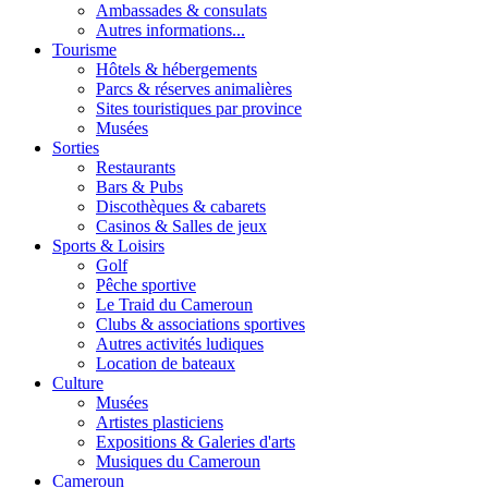
Ambassades & consulats
Autres informations...
Tourisme
Hôtels & hébergements
Parcs & réserves animalières
Sites touristiques par province
Musées
Sorties
Restaurants
Bars & Pubs
Discothèques & cabarets
Casinos & Salles de jeux
Sports & Loisirs
Golf
Pêche sportive
Le Traid du Cameroun
Clubs & associations sportives
Autres activités ludiques
Location de bateaux
Culture
Musées
Artistes plasticiens
Expositions & Galeries d'arts
Musiques du Cameroun
Cameroun