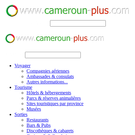
SEARCH
SEARCH
Voyager
Compagnies aériennes
Ambassades & consulats
Autres informations...
Tourisme
Hôtels & hébergements
Parcs & réserves animalières
Sites touristiques par province
Musées
Sorties
Restaurants
Bars & Pubs
Discothèques & cabarets