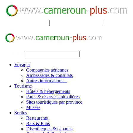
SEARCH
SEARCH
Voyager
Compagnies aériennes
Ambassades & consulats
Autres informations...
Tourisme
Hôtels & hébergements
Parcs & réserves animalières
Sites touristiques par province
Musées
Sorties
Restaurants
Bars & Pubs
Discothèques & cabarets