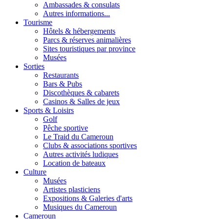
Ambassades & consulats
Autres informations...
Tourisme
Hôtels & hébergements
Parcs & réserves animalières
Sites touristiques par province
Musées
Sorties
Restaurants
Bars & Pubs
Discothèques & cabarets
Casinos & Salles de jeux
Sports & Loisirs
Golf
Pêche sportive
Le Traid du Cameroun
Clubs & associations sportives
Autres activités ludiques
Location de bateaux
Culture
Musées
Artistes plasticiens
Expositions & Galeries d'arts
Musiques du Cameroun
Cameroun