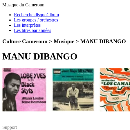
Musique du Cameroun
Recherche disque/album
Les groupes / orchestres
Les interprètes
Les titres par années
Culture Cameroun > Musique >
MANU DIBANGO
MANU DIBANGO
Support