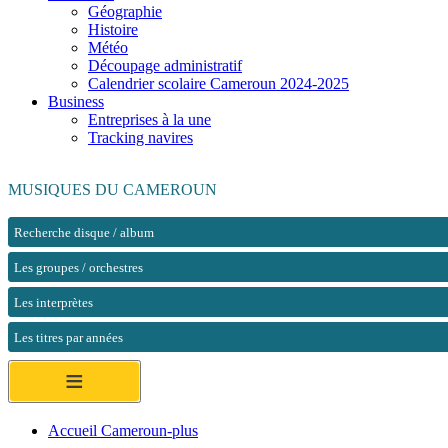
Géographie
Histoire
Météo
Découpage administratif
Calendrier scolaire Cameroun 2024-2025
Business
Entreprises à la une
Tracking navires
MUSIQUES DU CAMEROUN
Recherche disque / album
Les groupes / orchestres
Les interprètes
Les titres par années
≡
Accueil Cameroun-plus