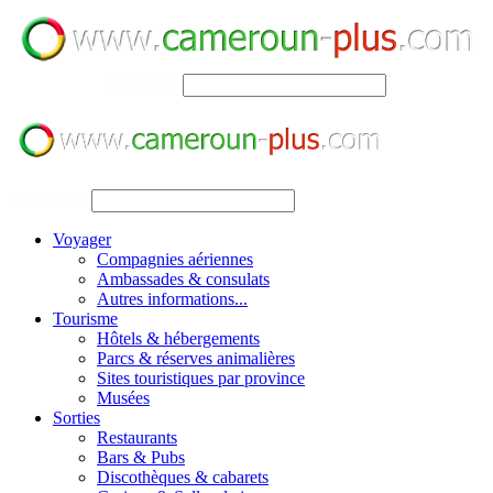
SEARCH
SEARCH
Voyager
Compagnies aériennes
Ambassades & consulats
Autres informations...
Tourisme
Hôtels & hébergements
Parcs & réserves animalières
Sites touristiques par province
Musées
Sorties
Restaurants
Bars & Pubs
Discothèques & cabarets