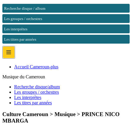
Recherche disque / album
Les groupes / orchestres
Les interprètes
Les titres par années
≡
Accueil Cameroun-plus
Musique du Cameroun
Recherche disque/album
Les groupes / orchestres
Les interprètes
Les titres par années
Culture Cameroun > Musique >
PRINCE NICO
MBARGA