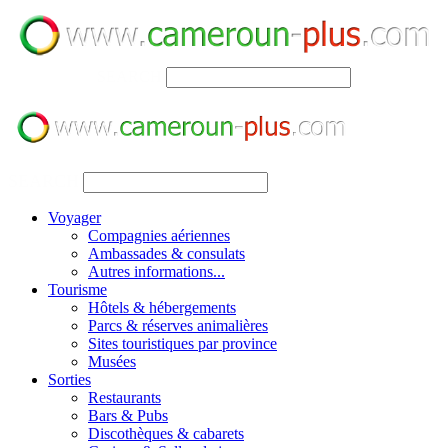
SEARCH
SEARCH
Voyager
Compagnies aériennes
Ambassades & consulats
Autres informations...
Tourisme
Hôtels & hébergements
Parcs & réserves animalières
Sites touristiques par province
Musées
Sorties
Restaurants
Bars & Pubs
Discothèques & cabarets