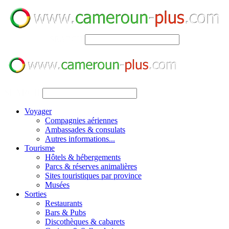
SEARCH
SEARCH
Voyager
Compagnies aériennes
Ambassades & consulats
Autres informations...
Tourisme
Hôtels & hébergements
Parcs & réserves animalières
Sites touristiques par province
Musées
Sorties
Restaurants
Bars & Pubs
Discothèques & cabarets