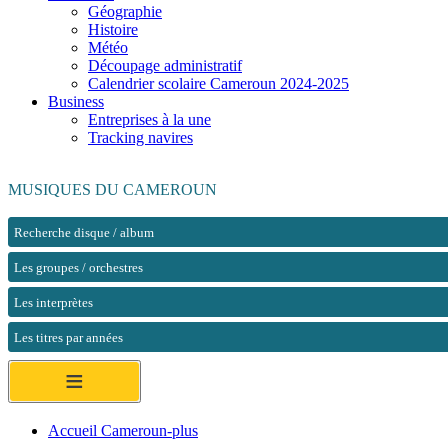
Géographie
Histoire
Météo
Découpage administratif
Calendrier scolaire Cameroun 2024-2025
Business
Entreprises à la une
Tracking navires
MUSIQUES DU CAMEROUN
Recherche disque / album
Les groupes / orchestres
Les interprètes
Les titres par années
≡
Accueil Cameroun-plus