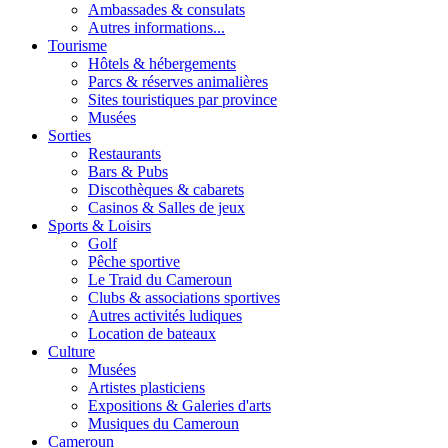
Ambassades & consulats
Autres informations...
Tourisme
Hôtels & hébergements
Parcs & réserves animalières
Sites touristiques par province
Musées
Sorties
Restaurants
Bars & Pubs
Discothèques & cabarets
Casinos & Salles de jeux
Sports & Loisirs
Golf
Pêche sportive
Le Traid du Cameroun
Clubs & associations sportives
Autres activités ludiques
Location de bateaux
Culture
Musées
Artistes plasticiens
Expositions & Galeries d'arts
Musiques du Cameroun
Cameroun