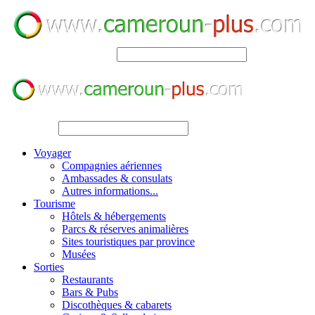
SEARCH
SEARCH
Voyager
Compagnies aériennes
Ambassades & consulats
Autres informations...
Tourisme
Hôtels & hébergements
Parcs & réserves animalières
Sites touristiques par province
Musées
Sorties
Restaurants
Bars & Pubs
Discothèques & cabarets