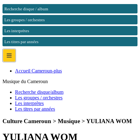
Recherche disque / album
Les groupes / orchestres
Les interprètes
Les titres par années
≡
Accueil Cameroun-plus
Musique du Cameroun
Recherche disque/album
Les groupes / orchestres
Les interprètes
Les titres par années
Culture Cameroun > Musique >
YULIANA WOM
YULIANA WOM