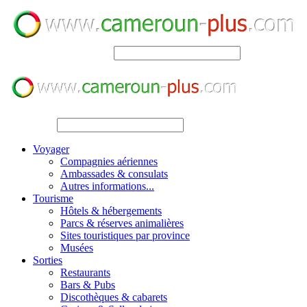
SEARCH
SEARCH
Voyager
Compagnies aériennes
Ambassades & consulats
Autres informations...
Tourisme
Hôtels & hébergements
Parcs & réserves animalières
Sites touristiques par province
Musées
Sorties
Restaurants
Bars & Pubs
Discothèques & cabarets