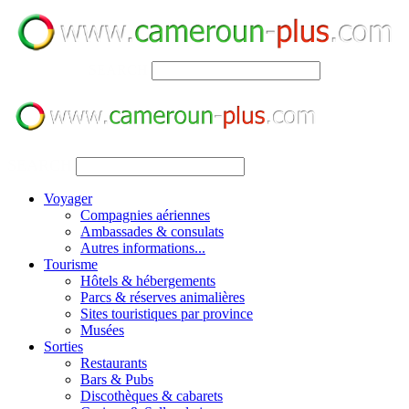
SEARCH
SEARCH
Voyager
Compagnies aériennes
Ambassades & consulats
Autres informations...
Tourisme
Hôtels & hébergements
Parcs & réserves animalières
Sites touristiques par province
Musées
Sorties
Restaurants
Bars & Pubs
Discothèques & cabarets