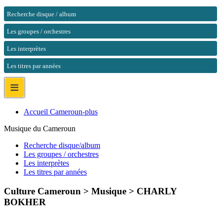
Recherche disque / album
Les groupes / orchestres
Les interprètes
Les titres par années
≡
Accueil Cameroun-plus
Musique du Cameroun
Recherche disque/album
Les groupes / orchestres
Les interprètes
Les titres par années
Culture Cameroun > Musique >
CHARLY
BOKHER