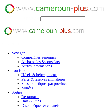
SEARCH
SEARCH
Voyager
Compagnies aériennes
Ambassades & consulats
Autres informations...
Tourisme
Hôtels & hébergements
Parcs & réserves animalières
Sites touristiques par province
Musées
Sorties
Restaurants
Bars & Pubs
Discothèques & cabarets