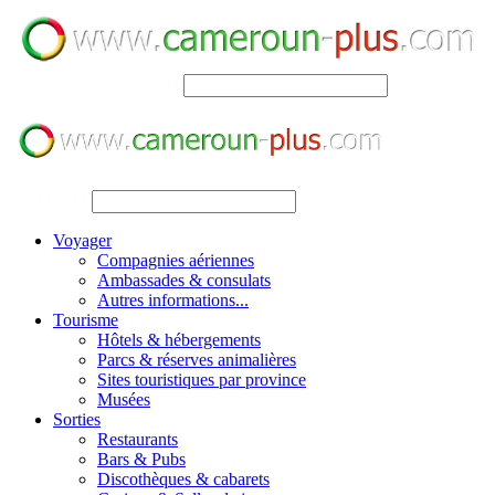
SEARCH
SEARCH
Voyager
Compagnies aériennes
Ambassades & consulats
Autres informations...
Tourisme
Hôtels & hébergements
Parcs & réserves animalières
Sites touristiques par province
Musées
Sorties
Restaurants
Bars & Pubs
Discothèques & cabarets