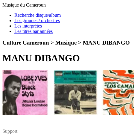
Musique du Cameroun
Recherche disque/album
Les groupes / orchestres
Les interprètes
Les titres par années
Culture Cameroun > Musique >
MANU DIBANGO
MANU DIBANGO
Support