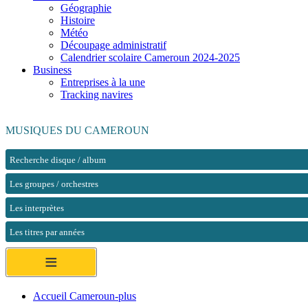
Géographie
Histoire
Météo
Découpage administratif
Calendrier scolaire Cameroun 2024-2025
Business
Entreprises à la une
Tracking navires
MUSIQUES DU CAMEROUN
Recherche disque / album
Les groupes / orchestres
Les interprètes
Les titres par années
≡
Accueil Cameroun-plus