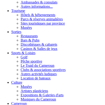
Ambassades & consulats
Autres informations...
Tourisme
Hôtels & hébergements
Parcs & réserves animalières
Sites touristiques par province
Musées
Sorties
Restaurants
Bars & Pubs
Discothèques & cabarets
Casinos & Salles de jeux
Sports & Loisirs
Golf
Pêche sportive
Le Traid du Cameroun
Clubs & associations sportives
Autres activités ludiques
Location de bateaux
Culture
Musées
Artistes plasticiens
Expositions & Galeries d'arts
Musiques du Cameroun
Cameroun