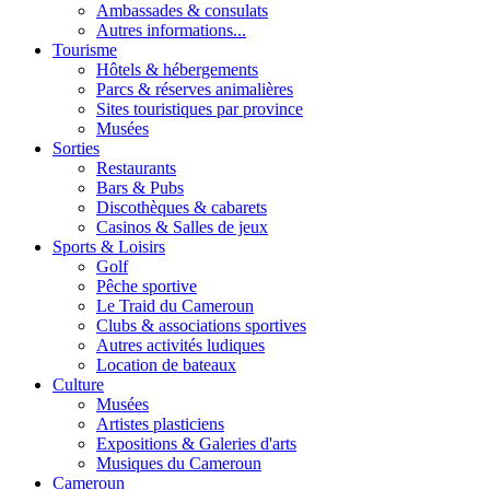
Ambassades & consulats
Autres informations...
Tourisme
Hôtels & hébergements
Parcs & réserves animalières
Sites touristiques par province
Musées
Sorties
Restaurants
Bars & Pubs
Discothèques & cabarets
Casinos & Salles de jeux
Sports & Loisirs
Golf
Pêche sportive
Le Traid du Cameroun
Clubs & associations sportives
Autres activités ludiques
Location de bateaux
Culture
Musées
Artistes plasticiens
Expositions & Galeries d'arts
Musiques du Cameroun
Cameroun