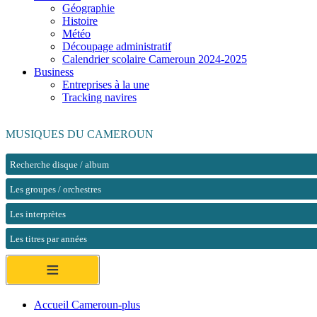
Géographie
Histoire
Météo
Découpage administratif
Calendrier scolaire Cameroun 2024-2025
Business
Entreprises à la une
Tracking navires
MUSIQUES DU CAMEROUN
Recherche disque / album
Les groupes / orchestres
Les interprètes
Les titres par années
≡
Accueil Cameroun-plus