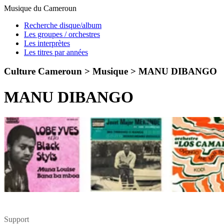
Musique du Cameroun
Recherche disque/album
Les groupes / orchestres
Les interprètes
Les titres par années
Culture Cameroun > Musique >
MANU DIBANGO
MANU DIBANGO
Support