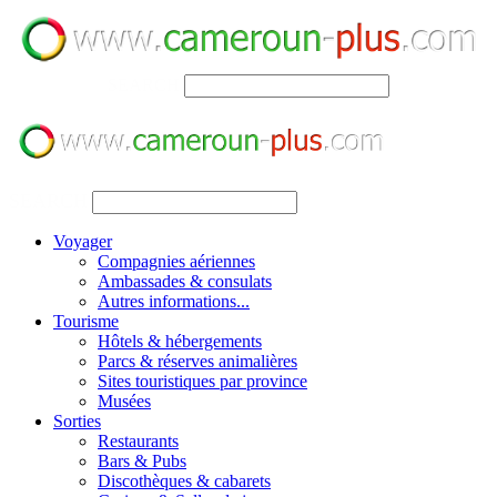
SEARCH
SEARCH
Voyager
Compagnies aériennes
Ambassades & consulats
Autres informations...
Tourisme
Hôtels & hébergements
Parcs & réserves animalières
Sites touristiques par province
Musées
Sorties
Restaurants
Bars & Pubs
Discothèques & cabarets