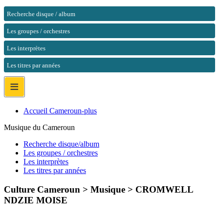
Recherche disque / album
Les groupes / orchestres
Les interprètes
Les titres par années
≡
Accueil Cameroun-plus
Musique du Cameroun
Recherche disque/album
Les groupes / orchestres
Les interprètes
Les titres par années
Culture Cameroun > Musique >
CROMWELL
NDZIE MOISE