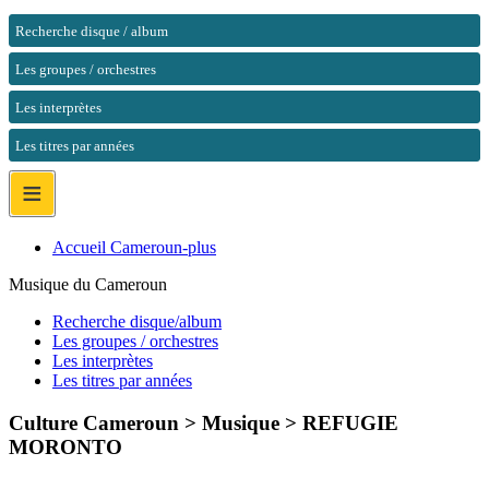
Recherche disque / album
Les groupes / orchestres
Les interprètes
Les titres par années
≡
Accueil Cameroun-plus
Musique du Cameroun
Recherche disque/album
Les groupes / orchestres
Les interprètes
Les titres par années
Culture Cameroun > Musique >
REFUGIE
MORONTO