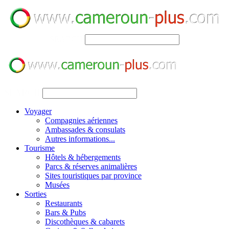
SEARCH
SEARCH
Voyager
Compagnies aériennes
Ambassades & consulats
Autres informations...
Tourisme
Hôtels & hébergements
Parcs & réserves animalières
Sites touristiques par province
Musées
Sorties
Restaurants
Bars & Pubs
Discothèques & cabarets