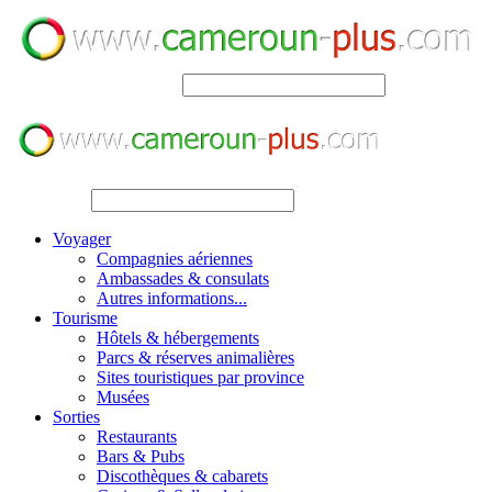
SEARCH
SEARCH
Voyager
Compagnies aériennes
Ambassades & consulats
Autres informations...
Tourisme
Hôtels & hébergements
Parcs & réserves animalières
Sites touristiques par province
Musées
Sorties
Restaurants
Bars & Pubs
Discothèques & cabarets