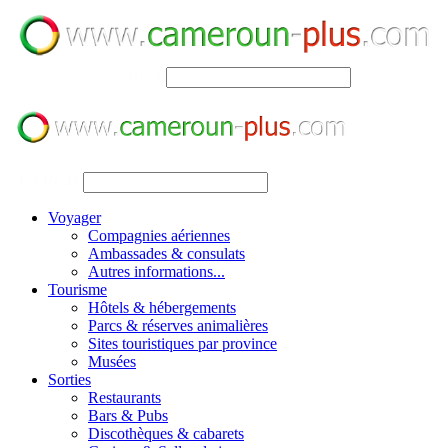
SEARCH
SEARCH
Voyager
Compagnies aériennes
Ambassades & consulats
Autres informations...
Tourisme
Hôtels & hébergements
Parcs & réserves animalières
Sites touristiques par province
Musées
Sorties
Restaurants
Bars & Pubs
Discothèques & cabarets