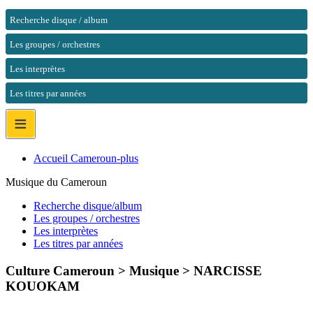
Recherche disque / album
Les groupes / orchestres
Les interprètes
Les titres par années
≡
Accueil Cameroun-plus
Musique du Cameroun
Recherche disque/album
Les groupes / orchestres
Les interprètes
Les titres par années
Culture Cameroun > Musique >
NARCISSE
KOUOKAM