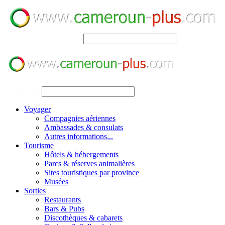
SEARCH
SEARCH
Voyager
Compagnies aériennes
Ambassades & consulats
Autres informations...
Tourisme
Hôtels & hébergements
Parcs & réserves animalières
Sites touristiques par province
Musées
Sorties
Restaurants
Bars & Pubs
Discothèques & cabarets