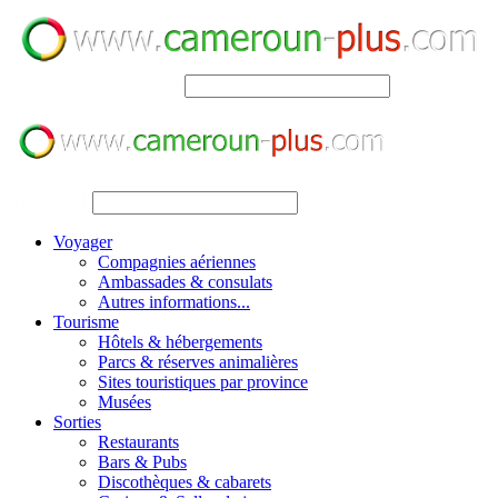
SEARCH
SEARCH
Voyager
Compagnies aériennes
Ambassades & consulats
Autres informations...
Tourisme
Hôtels & hébergements
Parcs & réserves animalières
Sites touristiques par province
Musées
Sorties
Restaurants
Bars & Pubs
Discothèques & cabarets