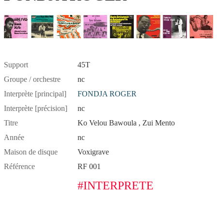
Support
45T
Groupe / orchestre
nc
Interprète [principal]
FONDJA ROGER
Interprète [précision]
nc
Titre
Ko Velou Bawoula , Zui Mento
Année
nc
Maison de disque
Voxigrave
Référence
RF 001
#INTERPRETE