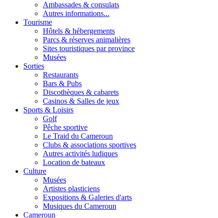
Ambassades & consulats
Autres informations...
Tourisme
Hôtels & hébergements
Parcs & réserves animalières
Sites touristiques par province
Musées
Sorties
Restaurants
Bars & Pubs
Discothèques & cabarets
Casinos & Salles de jeux
Sports & Loisirs
Golf
Pêche sportive
Le Traid du Cameroun
Clubs & associations sportives
Autres activités ludiques
Location de bateaux
Culture
Musées
Artistes plasticiens
Expositions & Galeries d'arts
Musiques du Cameroun
Cameroun