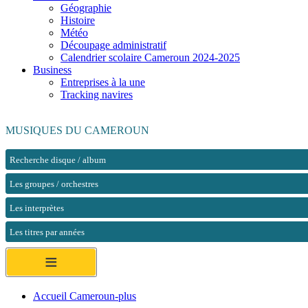
Géographie
Histoire
Météo
Découpage administratif
Calendrier scolaire Cameroun 2024-2025
Business
Entreprises à la une
Tracking navires
MUSIQUES DU CAMEROUN
Recherche disque / album
Les groupes / orchestres
Les interprètes
Les titres par années
≡
Accueil Cameroun-plus