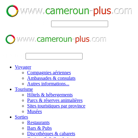
SEARCH
SEARCH
Voyager
Compagnies aériennes
Ambassades & consulats
Autres informations...
Tourisme
Hôtels & hébergements
Parcs & réserves animalières
Sites touristiques par province
Musées
Sorties
Restaurants
Bars & Pubs
Discothèques & cabarets